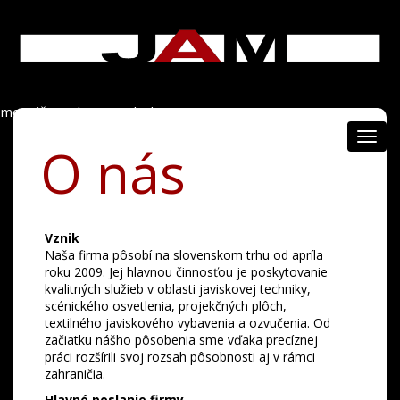
montáž javiskovej techniky
Toggl
O nás
navig
Vznik
Naša firma pôsobí na slovenskom trhu od apríla
roku 2009. Jej hlavnou činnosťou je poskytovanie
kvalitných služieb v oblasti javiskovej techniky,
scénického osvetlenia, projekčných plôch,
textilného javiskového vybavenia a ozvučenia. Od
začiatku nášho pôsobenia sme vďaka precíznej
práci rozšírili svoj rozsah pôsobnosti aj v rámci
zahraničia.
Hlavné poslanie firmy